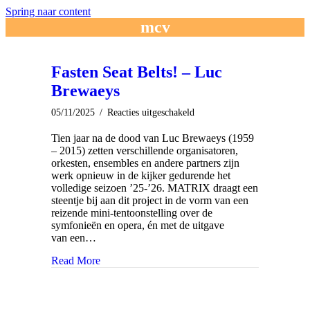
Spring naar content
mcv
Fasten Seat Belts! – Luc
Brewaeys
voor
05/11/2025
/
Reacties uitgeschakeld
Fasten
Seat
Tien jaar na de dood van Luc Brewaeys (1959
Belts!
– 2015) zetten verschillende organisatoren,
–
orkesten, ensembles en andere partners zijn
Luc
werk opnieuw in de kijker gedurende het
Brewaeys
volledige seizoen ’25-’26. MATRIX draagt een
steentje bij aan dit project in de vorm van een
reizende mini-tentoonstelling over de
symfonieën en opera, én met de uitgave
van een…
Read More
about Fasten Seat Belts! – Luc Brewaeys